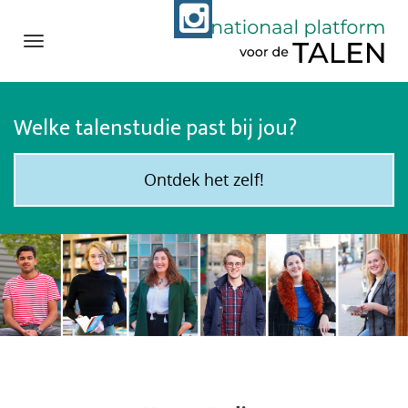
Navigation
Direct
naar
Welke talenstudie past bij jou?
het
inhoud
Ontdek het zelf!