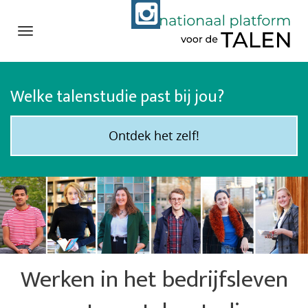
Navigation
Direct
naar
Welke talenstudie past bij jou?
het
inhoud
Ontdek het zelf!
Werken in het bedrijfsleven