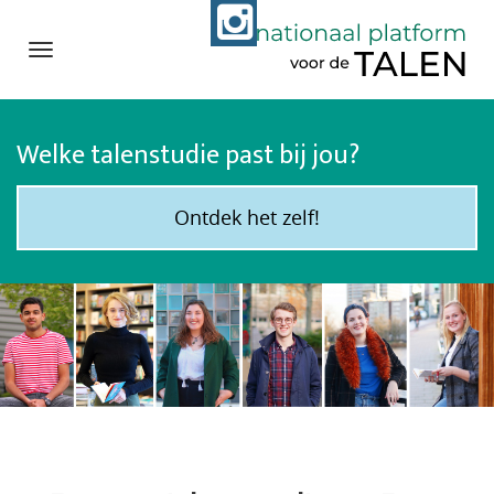
Navigation
Direct
naar
Welke talenstudie past bij jou?
het
inhoud
Ontdek het zelf!