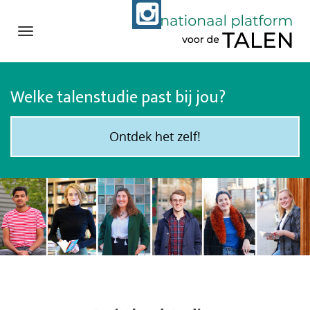
Navigation
Direct
naar
Welke talenstudie past bij jou?
het
inhoud
Ontdek het zelf!