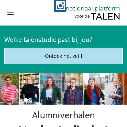
Navigation
Direct
naar
Welke talenstudie past bij jou?
het
inhoud
Ontdek het zelf!
Alumniverhalen