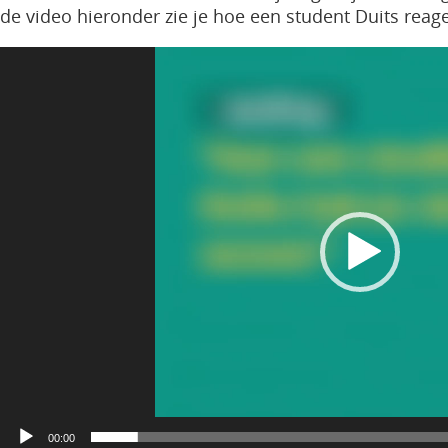
de video hieronder zie je hoe een student Duits reag
Videospeler
00:00