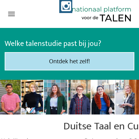
Navigation
Direct
naar
Welke talenstudie past bij jou?
het
inhoud
Ontdek het zelf!
Duitse Taal en Cu